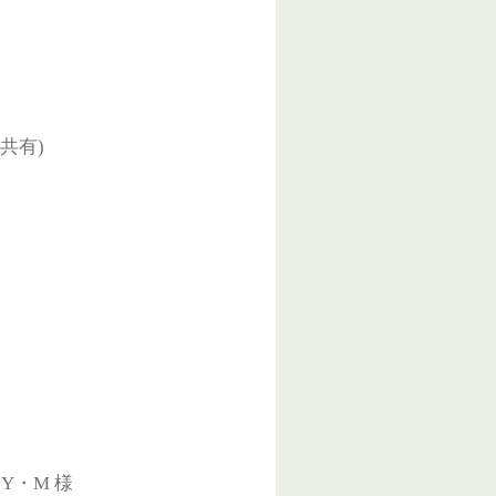
共有)
。
・M 様