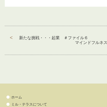
新たな挑戦・・・起業 ＃ファイル６
前
マインドフルネ
次
の
投
の
投
稿
投
稿:
ナ
稿:
ビ
ゲ
ー
シ
ョ
ホーム
ン
ミル・テラスについて