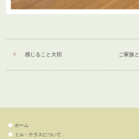
感じること大切
ご家族
前
次
の
の
投
投
投
稿
稿:
稿:
ナ
ビ
ゲ
ー
シ
ホーム
ョ
ミル・テラスについて