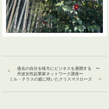
過去の自分を味方にビジネスを展開する 〜
前
丹波女性起業家ネットワーク講座〜
の
ミル・テラスの庭に咲いたクリスマスローズ
次
投
投
の
稿:
稿
投
ナ
稿:
ビ