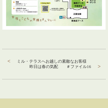
ミル・テラスへお越しの素敵なお客様
前
昨日は春の気配 ＃ファイル16
次
の
の
投
投
投
稿:
稿
稿:
ナ
ビ
ゲ