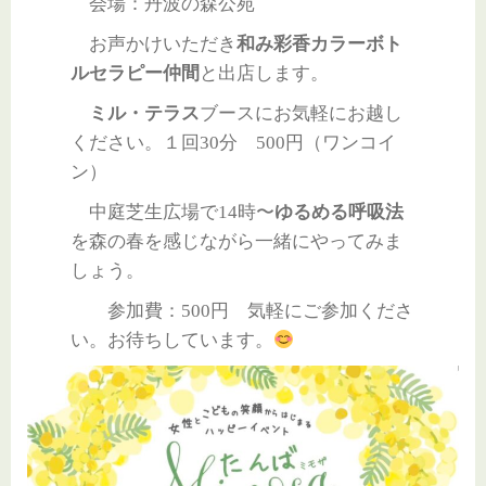
会場：丹波の森公苑
お声かけいただき
和み彩香カラーボト
ルセラピー仲間
と出店します。
ミル・テラス
ブースにお気軽にお越し
ください。１回30分 500円（ワンコイ
ン）
中庭芝生広場で14時〜
ゆるめる呼吸法
を森の春を感じながら一緒にやってみま
しょう。
参加費：500円 気軽にご参加くださ
い。お待ちしています。